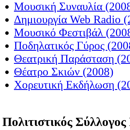
Μουσική Συναυλία (200
Δημιουργία Web Radio (
Μουσικό Φεστιβάλ (200
Ποδηλατικός Γύρος (200
Θεατρική Παράσταση (2
Θέατρο Σκιών (2008)
Χορευτική Εκδήλωση (2
Πολιτιστικός Σύλλογο